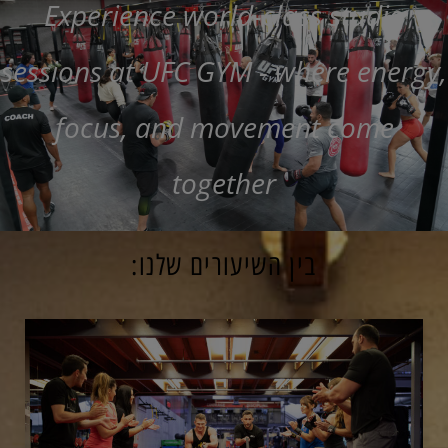
Experience world-class studio
sessions at UFC GYM - where energy,
focus, and movement come
together
בין השיעורים שלנו: